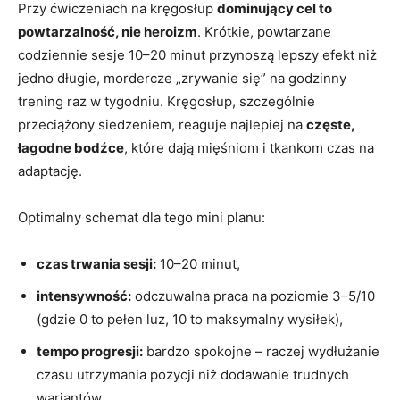
Przy ćwiczeniach na kręgosłup
dominujący cel to
powtarzalność, nie heroizm
. Krótkie, powtarzane
codziennie sesje 10–20 minut przynoszą lepszy efekt niż
jedno długie, mordercze „zrywanie się” na godzinny
trening raz w tygodniu. Kręgosłup, szczególnie
przeciążony siedzeniem, reaguje najlepiej na
częste,
łagodne bodźce
, które dają mięśniom i tkankom czas na
adaptację.
Optimalny schemat dla tego mini planu:
czas trwania sesji:
10–20 minut,
intensywność:
odczuwalna praca na poziomie 3–5/10
(gdzie 0 to pełen luz, 10 to maksymalny wysiłek),
tempo progresji:
bardzo spokojne – raczej wydłużanie
czasu utrzymania pozycji niż dodawanie trudnych
wariantów.