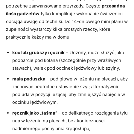
potrzebne zaawansowane przyrządy. Często
przesadna
ilość gadżetów
tylko komplikuje wykonanie ćwiczenia i
odciąga uwagę od techniki. Do 14-dniowego mini planu w
zupełności wystarczy kilka prostych rzeczy, które
praktycznie każdy ma w domu:
koc lub grubszy ręcznik
– złożony, może służyć jako
podparcie pod kolana (szczególnie przy wrażliwych
stawach), wałek pod odcinek lędźwiowy lub szyjny,
mała poduszka
– pod głowę w leżeniu na plecach, aby
zachować neutralne ustawienie szyi; alternatywnie
pod uda w pozycji leżącej, aby zmniejszyć napięcie w
odcinku lędźwiowym,
ręcznik jako „taśma”
– do delikatnego rozciągania tyłu
uda w leżeniu na plecach, bez konieczności
nadmiernego pochylania kręgosłupa,