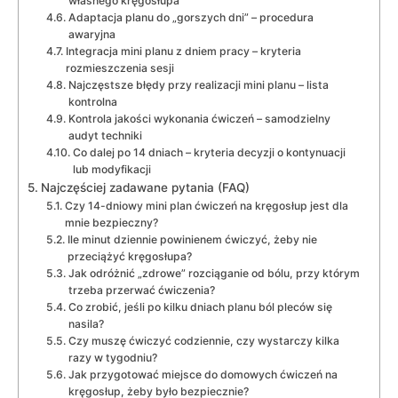
własnego kręgosłupa
Adaptacja planu do „gorszych dni” – procedura
awaryjna
Integracja mini planu z dniem pracy – kryteria
rozmieszczenia sesji
Najczęstsze błędy przy realizacji mini planu – lista
kontrolna
Kontrola jakości wykonania ćwiczeń – samodzielny
audyt techniki
Co dalej po 14 dniach – kryteria decyzji o kontynuacji
lub modyfikacji
Najczęściej zadawane pytania (FAQ)
Czy 14-dniowy mini plan ćwiczeń na kręgosłup jest dla
mnie bezpieczny?
Ile minut dziennie powinienem ćwiczyć, żeby nie
przeciążyć kręgosłupa?
Jak odróżnić „zdrowe” rozciąganie od bólu, przy którym
trzeba przerwać ćwiczenia?
Co zrobić, jeśli po kilku dniach planu ból pleców się
nasila?
Czy muszę ćwiczyć codziennie, czy wystarczy kilka
razy w tygodniu?
Jak przygotować miejsce do domowych ćwiczeń na
kręgosłup, żeby było bezpiecznie?