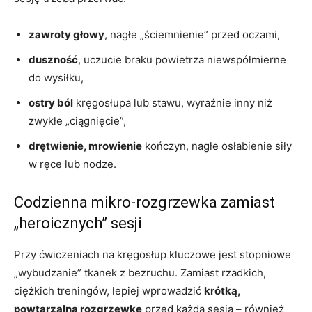
zawroty głowy
, nagłe „ściemnienie” przed oczami,
duszność
, uczucie braku powietrza niewspółmierne
do wysiłku,
ostry ból
kręgosłupa lub stawu, wyraźnie inny niż
zwykłe „ciągnięcie”,
drętwienie, mrowienie
kończyn, nagłe osłabienie siły
w ręce lub nodze.
Codzienna mikro-rozgrzewka zamiast
„heroicznych” sesji
Przy ćwiczeniach na kręgosłup kluczowe jest stopniowe
„wybudzanie” tkanek z bezruchu. Zamiast rzadkich,
ciężkich treningów, lepiej wprowadzić
krótką,
powtarzalną rozgrzewkę
przed każdą sesją – również