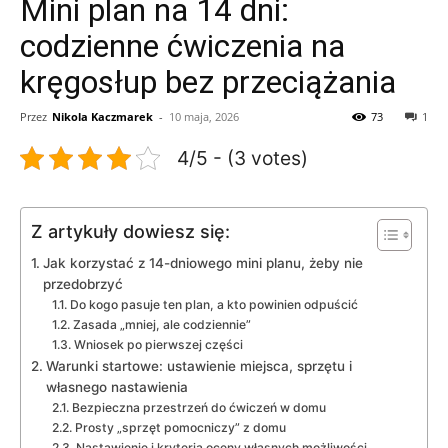
Mini plan na 14 dni:
codzienne ćwiczenia na
kręgosłup bez przeciążania
Przez
Nikola Kaczmarek
-
10 maja, 2026
73
1
4/5 - (3 votes)
Z artykuły dowiesz się:
Jak korzystać z 14-dniowego mini planu, żeby nie
przedobrzyć
Do kogo pasuje ten plan, a kto powinien odpuścić
Zasada „mniej, ale codziennie”
Wniosek po pierwszej części
Warunki startowe: ustawienie miejsca, sprzętu i
własnego nastawienia
Bezpieczna przestrzeń do ćwiczeń w domu
Prosty „sprzęt pomocniczy” z domu
Nastawienie i kryteria oceny własnych możliwości