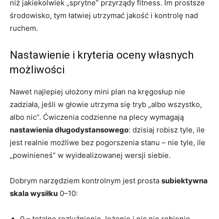
niż jakiekolwiek „sprytne” przyrządy fitness. Im prostsze
środowisko, tym łatwiej utrzymać jakość i kontrolę nad
ruchem.
Nastawienie i kryteria oceny własnych
możliwości
Nawet najlepiej ułożony mini plan na kręgosłup nie
zadziała, jeśli w głowie utrzyma się tryb „albo wszystko,
albo nic”. Ćwiczenia codzienne na plecy wymagają
nastawienia długodystansowego
: dzisiaj robisz tyle, ile
jest realnie możliwe bez pogorszenia stanu – nie tyle, ile
„powinieneś” w wyidealizowanej wersji siebie.
Dobrym narzędziem kontrolnym jest prosta
subiektywna
skala wysiłku
0–10:
0 – totalne rozluźnienie, leżenie i nic nie robienie,