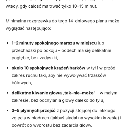
wtedy, gdy całość ma trwać tylko 10–15 minut.
Minimalna rozgrzewka do tego 14-dniowego planu może
wyglądać następująco:
1–2 minuty spokojnego marszu w miejscu
lub
przechadzki po pokoju – oddech ma się delikatnie
pogłębić, bez zadyszki,
około 10 spokojnych krążeń barków
w tył i w przód –
zakres ruchu taki, aby nie wywoływać trzasków
bólowych,
delikatne kiwanie głową „tak–nie–może”
– w małym
zakresie, bez odchylania głowy daleko do tyłu,
3–5 płynnych przejść
z pozycji stojącej do lekkiego
zgięcia w biodrach (jakbyś siadał na wysokim krześle) i
powrót do wyprostu bez zadarcia głowy.