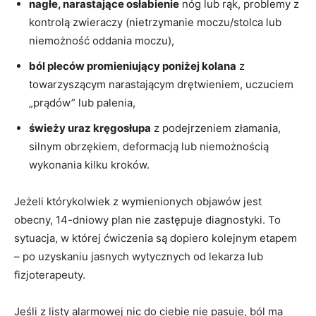
nagłe, narastające osłabienie
nóg lub rąk, problemy z
kontrolą zwieraczy (nietrzymanie moczu/stolca lub
niemożność oddania moczu),
ból pleców promieniujący poniżej kolana
z
towarzyszącym narastającym drętwieniem, uczuciem
„prądów” lub palenia,
świeży uraz kręgosłupa
z podejrzeniem złamania,
silnym obrzękiem, deformacją lub niemożnością
wykonania kilku kroków.
Jeżeli którykolwiek z wymienionych objawów jest
obecny, 14-dniowy plan nie zastępuje diagnostyki. To
sytuacja, w której ćwiczenia są dopiero kolejnym etapem
– po uzyskaniu jasnych wytycznych od lekarza lub
fizjoterapeuty.
Jeśli z listy alarmowej nic do ciebie nie pasuje, ból ma