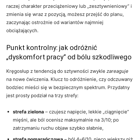
raczej charakter przeciążeniowy lub „zesztywnieniowy” i
zmienia się wraz z pozycją, możesz przejść do planu,
zaczynając ostrożnie od wariantów najmniej
obciążających.
Punkt kontrolny: jak odróżnić
„dyskomfort pracy” od bólu szkodliwego
Kręgosłup z tendencją do sztywności zwykle
zareaguje
na nowe ćwiczenia. Klucz to odróżnienie, czy odczuwany
bodziec mieści się w bezpiecznym spektrum. Przydatny
jest prosty podział na trzy strefy:
strefa zielona
– czujesz napięcie, lekkie „ciągnięcie”
mięśni, ale ból ocenisz maksymalnie na 3/10; po
zatrzymaniu ruchu objaw szybko słabnie,
strefa pomarańczowa
– ból 4–6/10, nieco większy niż