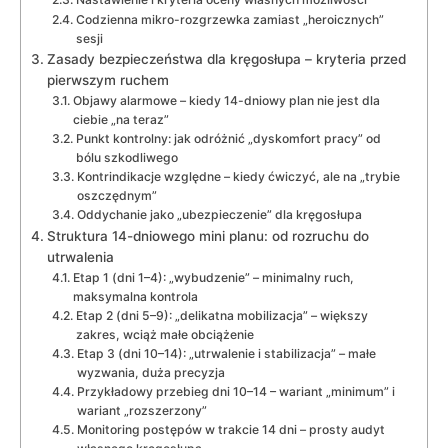
Codzienna mikro-rozgrzewka zamiast „heroicznych”
sesji
Zasady bezpieczeństwa dla kręgosłupa – kryteria przed
pierwszym ruchem
Objawy alarmowe – kiedy 14-dniowy plan nie jest dla
ciebie „na teraz”
Punkt kontrolny: jak odróżnić „dyskomfort pracy” od
bólu szkodliwego
Kontrindikacje względne – kiedy ćwiczyć, ale na „trybie
oszczędnym”
Oddychanie jako „ubezpieczenie” dla kręgosłupa
Struktura 14-dniowego mini planu: od rozruchu do
utrwalenia
Etap 1 (dni 1–4): „wybudzenie” – minimalny ruch,
maksymalna kontrola
Etap 2 (dni 5–9): „delikatna mobilizacja” – większy
zakres, wciąż małe obciążenie
Etap 3 (dni 10–14): „utrwalenie i stabilizacja” – małe
wyzwania, duża precyzja
Przykładowy przebieg dni 10–14 – wariant „minimum” i
wariant „rozszerzony”
Monitoring postępów w trakcie 14 dni – prosty audyt