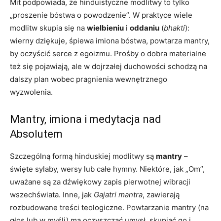
Mit podpowiada, że hinduistyczne modlitwy to tylko
„proszenie bóstwa o powodzenie”. W praktyce wiele
modlitw skupia się na
wielbieniu
i
oddaniu
(
bhakti
):
wierny dziękuje, śpiewa imiona bóstwa, powtarza mantry,
by oczyścić serce z egoizmu. Prośby o dobra materialne
też się pojawiają, ale w dojrzałej duchowości schodzą na
dalszy plan wobec pragnienia wewnętrznego
wyzwolenia.
Mantry, imiona i medytacja nad
Absolutem
Szczególną formą hinduskiej modlitwy są
mantry
–
święte sylaby, wersy lub całe hymny. Niektóre, jak „Om”,
uważane są za dźwiękowy zapis pierwotnej wibracji
wszechświata. Inne, jak
Gajatri mantra
, zawierają
rozbudowane treści teologiczne. Powtarzanie mantry (na
głos lub w myśli) ma oczyszczać umysł, skupiać go i