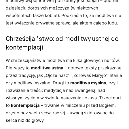
modlitwy wspólnotowej potrzebny jest
minjan
– quorum
dziesięciu dorosłych mężczyzn (w niektórych
wspólnotach także kobiet). Podkreśla to, że modlitwa nie
jest wyłącznie prywatną sprawą, ale aktem całego ludu.
Chrześcijaństwo: od modlitwy ustnej do
kontemplacji
W chrześcijaństwie modlitwa ma kilka głównych nurtów.
Pierwszy to
modlitwa ustna
– gotowe teksty przekazane
przez tradycję, jak „Ojcze nasz”, „Zdrowaś Maryjo”, litanie
czy modlitwy mszalne. Drugi to
modlitwa myślna
, czyli
rozważanie treści: medytacja nad Ewangelią, nad
własnym życiem w świetle nauczania Jezusa. Trzeci nurt
to
kontemplacja
– trwanie w milczeniu przed Bogiem,
często bez wielu słów, raczej z uwagą skierowaną do
serca niż do głowy.