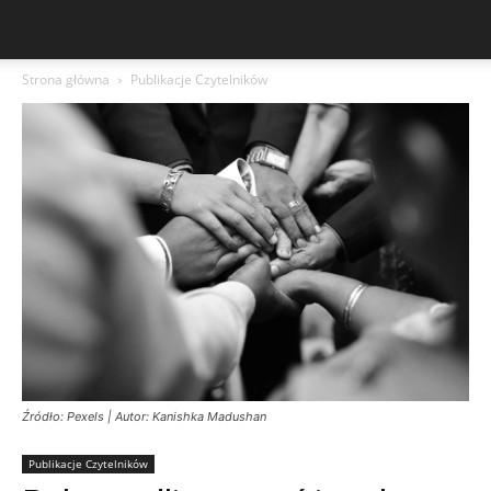
Strona główna
Publikacje Czytelników
Źródło: Pexels | Autor: Kanishka Madushan
Publikacje Czytelników