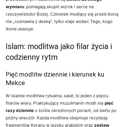
wymiaru
: pomagają skupić wzrok i serce na
rzeczywistości Bożej. Człowiek modlący się przed ikoną
nie „rozmawia z deską”, tylko staje wobec Tego, kogo
ikona ukazuje.
Islam: modlitwa jako filar życia i
codzienny rytm
Pięć modlitw dziennie i kierunek ku
Mekce
W islamie modlitwa rytualna,
salat
, to jeden z pięciu
filarów wiary. Praktykujący muzułmanin modli się
pięć
razy dziennie
o ściśle określonych porach, od świtu po
późny wieczór. Każda modlitwa obejmuje recytację
fragmentów Koranu w języku arabskim oraz
zestaw