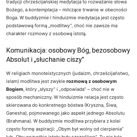
tradycji chrześcijańskiej medytacja to rozważanie słowa
Bożego, a
kontemplacja
– milczące trwanie w obecności
Boga. W buddyzmie i hinduizmie medytacja jest często
podstawową formą „modlitwy”, choć nie zawsze ma
charakter rozmowy z osobową istotą.
Komunikacja: osobowy Bóg, bezosobowy
Absolut i „słuchanie ciszy”
W religiach monoteistycznych (judaizm, chrześcijaństwo,
islam) modlitwa jest zwykle
rozmową z osobowym
Bogiem
, który „słyszy” i „odpowiada” – choć nie w
sposób mechaniczny. W hinduizmie relacja jest często
skierowana do konkretnego bóstwa (Kryszna, Śiwa,
Ganesha), pojmowanego jako aspekt jednego Absolutu
(Brahmana). W buddyzmie modlitwa przybiera z kolei
często formę aspiracji: „Obym był wolny od cierpienia”
lub „Oby wszystkie istoty były szczęśliwe”. Tu nie tyle