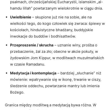
psalmach, chrześcijańskiej Eucharystii, islamskim „al-
hamdu lillah” powtarzanym wielokrotnie w ciągu dnia.
Uwielbienie
– skupione już nie na sobie, ale na
wielkości tego, do kogo człowiek się zwraca: śpiewy w
kościołach, hinduistyczne bhadżany, buddyjskie
inwokacje do buddów i bodhisattwów.
Przeproszenie / skrucha
– uznanie winy, prośba o
przebaczenie, żal za zło; obecne w akcie pokuty, w
żydowskim Jom Kippur, w modlitwach muzułmańskich
w czasie Ramadanu.
Medytacja i kontemplacja
– bardziej „słuchanie” niż
mówienie: wpatrywanie się w ikonę, trwanie w ciszy,
śledzenie oddechu, powtarzanie mantry lub imienia
Bożego.
Granica między modlitwą a medytacją bywa różna. W