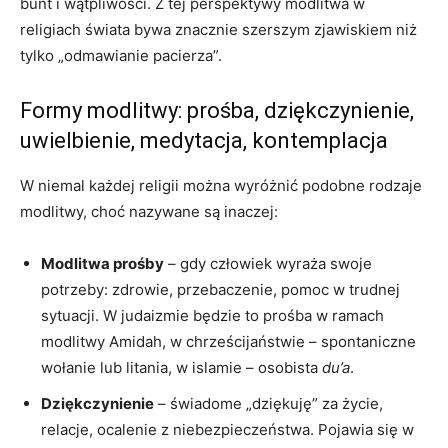
bunt i wątpliwości. Z tej perspektywy modlitwa w
religiach świata bywa znacznie szerszym zjawiskiem niż
tylko „odmawianie pacierza”.
Formy modlitwy: prośba, dziękczynienie,
uwielbienie, medytacja, kontemplacja
W niemal każdej religii można wyróżnić podobne rodzaje
modlitwy, choć nazywane są inaczej:
Modlitwa prośby
– gdy człowiek wyraża swoje
potrzeby: zdrowie, przebaczenie, pomoc w trudnej
sytuacji. W judaizmie będzie to prośba w ramach
modlitwy Amidah, w chrześcijaństwie – spontaniczne
wołanie lub litania, w islamie – osobista
du’a
.
Dziękczynienie
– świadome „dziękuję” za życie,
relacje, ocalenie z niebezpieczeństwa. Pojawia się w