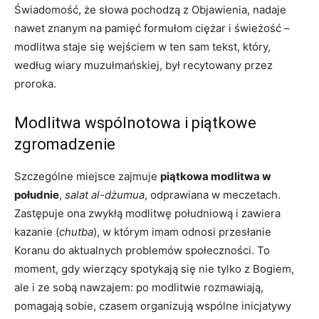
Świadomość, że słowa pochodzą z Objawienia, nadaje
nawet znanym na pamięć formułom ciężar i świeżość –
modlitwa staje się wejściem w ten sam tekst, który,
według wiary muzułmańskiej, był recytowany przez
proroka.
Modlitwa wspólnotowa i piątkowe
zgromadzenie
Szczególne miejsce zajmuje
piątkowa modlitwa w
południe
,
salat al-dżumua
, odprawiana w meczetach.
Zastępuje ona zwykłą modlitwę południową i zawiera
kazanie (
chutba
), w którym imam odnosi przesłanie
Koranu do aktualnych problemów społeczności. To
moment, gdy wierzący spotykają się nie tylko z Bogiem,
ale i ze sobą nawzajem: po modlitwie rozmawiają,
pomagają sobie, czasem organizują wspólne inicjatywy