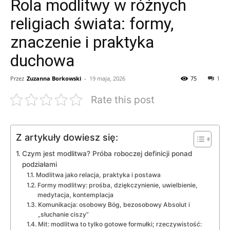
Rola modlitwy w różnych
religiach świata: formy,
znaczenie i praktyka
duchowa
Przez
Zuzanna Borkowski
-
19 maja, 2026
75
1
Rate this post
Z artykuły dowiesz się:
Czym jest modlitwa? Próba roboczej definicji ponad
podziałami
Modlitwa jako relacja, praktyka i postawa
Formy modlitwy: prośba, dziękczynienie, uwielbienie,
medytacja, kontemplacja
Komunikacja: osobowy Bóg, bezosobowy Absolut i
„słuchanie ciszy”
Mit: modlitwa to tylko gotowe formułki; rzeczywistość: