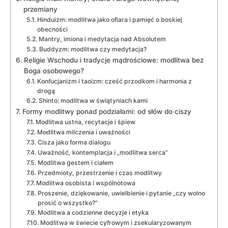
przemiany
Hinduizm: modlitwa jako ofiara i pamięć o boskiej
obecności
Mantry, imiona i medytacja nad Absolutem
Buddyzm: modlitwa czy medytacja?
Religie Wschodu i tradycje mądrościowe: modlitwa bez
Boga osobowego?
Konfucjanizm i taoizm: cześć przodkom i harmonia z
drogą
Shinto: modlitwa w świątyniach kami
Formy modlitwy ponad podziałami: od słów do ciszy
Modlitwa ustna, recytacje i śpiew
Modlitwa milczenia i uważności
Cisza jako forma dialogu
Uważność, kontemplacja i „modlitwa serca”
Modlitwa gestem i ciałem
Przedmioty, przestrzenie i czas modlitwy
Modlitwa osobista i wspólnotowa
Proszenie, dziękowanie, uwielbienie i pytanie „czy wolno
prosić o wszystko?”
Modlitwa a codzienne decyzje i etyka
Modlitwa w świecie cyfrowym i zsekularyzowanym