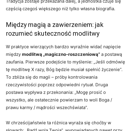
Tradycja zostaje przekazana dalej, a jednostka czuje się
częścią czegoś większego niż tylko własna biografia.
Między magią a zawierzeniem: jak
rozumieć skuteczność modlitwy
W praktyce wierzących bardzo wyraźnie widać napięcie
między
modlitwą „magiczno-roszczeniową”
a postawą
zaufania. Pierwsze podejście to myślenie: „Jeśli odmówię
tę modlitwę X razy, Bóg będzie musiał spełnić życzenie”.
To zbliża się do magii – próby kontrolowania
rzeczywistości poprzez odpowiedni rytuał. Druga
postawa wypływa z przekonania: „Mogę prosić o
wszystko, ale ostatecznie powierzam to woli Boga /
prawu karmy / mądrości wszechświata”.
W chrześcijaństwie ta różnica wyraża się choćby w
słowach: „Bądź wola Twoja”, wypowiadanych nawet przy