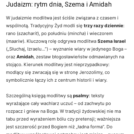
Judaizm: rytm dnia, Szema i Amidah
W judaizmie modlitwa jest ściśle związana z czasem i
wspólnotą. Tradycyjny Żyd modli się
trzy razy dziennie
:
rano (
szacharit
), po południu (
mincha
) i wieczorem
(
maariw
). Kluczową rolę odgrywa modlitwa
Szema Israel
(„Słuchaj, Izraelu…”) – wyznanie wiary w jedynego Boga –
oraz
Amidah
, zestaw błogosławieństw odmawianych na
stojąco. Kierunek modlitwy jest nieprzypadkowy:
modlący się zwracają się w stronę Jerozolimy, co
symbolicznie łączy ich z centrum historii i wiary.
Szczególną księgą modlitwy są
psalmy
: teksty
wyrażające cały wachlarz uczuć – od zachwytu po
rozpacz i gniew na Boga. W tradycji żydowskiej nie ma
tabu przed wyrażeniem bólu czy pretensji; ważniejsza
jest szczerość przed Bogiem niż „ładna forma”. Do