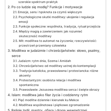
szerokie spektrum praktyk
Po co ludzie się modlą? Funkcje i motywacje
Emocje, sens i tęsknota za czymś większym
Psychologiczne skutki modlitwy: ukojenie i regulacja
emocji
Funkcje społeczne: wspólnota, tradycja, rytuał przejścia
Między magią a zawierzeniem: jak rozumieć
skuteczność modlitwy
Mit: modlitwa to automat na życzenia; rzeczywistość:
przestrzeń przemiany człowieka
Modlitwa w judaizmie i chrześcijaństwie: słowo, psalmy,
serce
Judaizm: rytm dnia, Szema i Amidah
Chrześcijaństwo: od modlitwy ustnej do kontemplacji
Tradycja katolicka, prawosławna i protestancka: różne
akcenty
Protestantyzm: osobista relacja i modlitwa
spontaniczna
Prawosławie: Jezusowa modlitwa serca i święte obrazy
Islam: modlitwa jako filar życia i codzienny rytm
Pięć modlitw dziennie i kierunek ku Mekce
Modlitwa wspólnotowa i piątkowe zgromadzenie
Religie Indii: mantry, ofiara i droga wewnętrznej