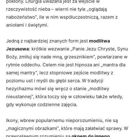
pokłony. Liturgia uważana jest za wejście w
rzeczywistość nieba – wierni nie tyle „oglądają
nabożeństwo”, ile w nim współuczestniczą, razem z
aniołami i świętymi.
Jedną z najbardziej znanych form jest
modlitwa
Jezusowa
: krótkie wezwanie „Panie Jezu Chryste, Synu
Boży, zmiłuj się nade mną, grzesznikiem”, powtarzane w
rytmie oddechu. Celem nie jest hipnoza ani „mantra dla
samej mantry”, lecz stopniowe zejście modlitwy z
poziomu ust i myśli do głębi serca. W tradycji
hezychazmu mówi się wręcz o stanie „modlitwy
nieustannej”, która toczy się w człowieku także wtedy,
gdy wykonuje codzienne zajęcia.
Ikony, wbrew popularnemu nieporozumieniu, nie są
„magiczny­mi obrazkami”, które mają załatwiać sprawy. W
prawosławnym rozumieniu są
oknem do innego