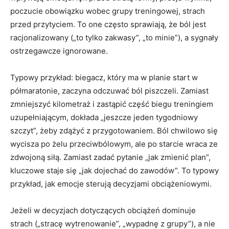
poczucie obowiązku wobec grupy treningowej, strach
przed przytyciem. To one często sprawiają, że ból jest
racjonalizowany („to tylko zakwasy”, „to minie”), a sygnały
ostrzegawcze ignorowane.
Typowy przykład: biegacz, który ma w planie start w
półmaratonie, zaczyna odczuwać ból piszczeli. Zamiast
zmniejszyć kilometraż i zastąpić część biegu treningiem
uzupełniającym, dokłada „jeszcze jeden tygodniowy
szczyt”, żeby zdążyć z przygotowaniem. Ból chwilowo się
wycisza po żelu przeciwbólowym, ale po starcie wraca ze
zdwojoną siłą. Zamiast zadać pytanie „jak zmienić plan”,
kluczowe staje się „jak dojechać do zawodów”. To typowy
przykład, jak emocje sterują decyzjami obciążeniowymi.
Jeżeli w decyzjach dotyczących obciążeń dominuje
strach („stracę wytrenowanie”, „wypadnę z grupy”), a nie