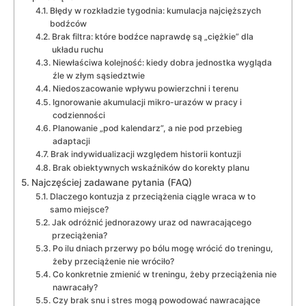
Błędy w rozkładzie tygodnia: kumulacja najcięższych
bodźców
Brak filtra: które bodźce naprawdę są „ciężkie” dla
układu ruchu
Niewłaściwa kolejność: kiedy dobra jednostka wygląda
źle w złym sąsiedztwie
Niedoszacowanie wpływu powierzchni i terenu
Ignorowanie akumulacji mikro-urazów w pracy i
codzienności
Planowanie „pod kalendarz”, a nie pod przebieg
adaptacji
Brak indywidualizacji względem historii kontuzji
Brak obiektywnych wskaźników do korekty planu
Najczęściej zadawane pytania (FAQ)
Dlaczego kontuzja z przeciążenia ciągle wraca w to
samo miejsce?
Jak odróżnić jednorazowy uraz od nawracającego
przeciążenia?
Po ilu dniach przerwy po bólu mogę wrócić do treningu,
żeby przeciążenie nie wróciło?
Co konkretnie zmienić w treningu, żeby przeciążenia nie
nawracały?
Czy brak snu i stres mogą powodować nawracające