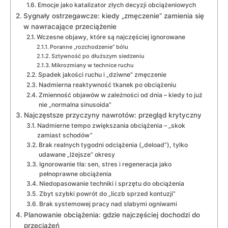
Emocje jako katalizator złych decyzji obciążeniowych
Sygnały ostrzegawcze: kiedy „zmęczenie” zamienia się
w nawracające przeciążenie
Wczesne objawy, które są najczęściej ignorowane
Poranne „rozchodzenie” bólu
Sztywność po dłuższym siedzeniu
Mikrozmiany w technice ruchu
Spadek jakości ruchu i „dziwne” zmęczenie
Nadmierna reaktywność tkanek po obciążeniu
Zmienność objawów w zależności od dnia – kiedy to już
nie „normalna sinusoida”
Najczęstsze przyczyny nawrotów: przegląd krytyczny
Nadmierne tempo zwiększania obciążenia – „skok
zamiast schodów”
Brak realnych tygodni odciążenia („deload”), tylko
udawane „lżejsze” okresy
Ignorowanie tła: sen, stres i regeneracja jako
pełnoprawne obciążenia
Niedopasowanie techniki i sprzętu do obciążenia
Zbyt szybki powrót do „liczb sprzed kontuzji”
Brak systemowej pracy nad słabymi ogniwami
Planowanie obciążenia: gdzie najczęściej dochodzi do
przeciążeń