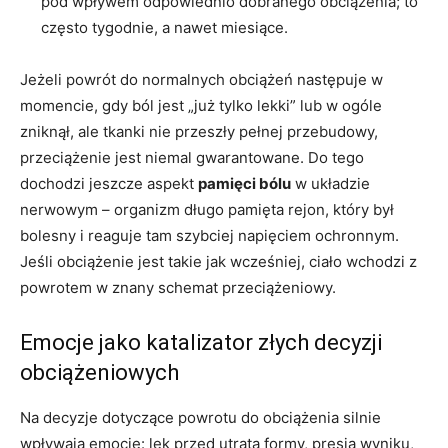
pod wpływem odpowiednio dobranego obciążenia; to
często tygodnie, a nawet miesiące.
Jeżeli powrót do normalnych obciążeń następuje w
momencie, gdy ból jest „już tylko lekki” lub w ogóle
zniknął, ale tkanki nie przeszły pełnej przebudowy,
przeciążenie jest niemal gwarantowane. Do tego
dochodzi jeszcze aspekt
pamięci bólu
w układzie
nerwowym – organizm długo pamięta rejon, który był
bolesny i reaguje tam szybciej napięciem ochronnym.
Jeśli obciążenie jest takie jak wcześniej, ciało wchodzi z
powrotem w znany schemat przeciążeniowy.
Emocje jako katalizator złych decyzji
obciążeniowych
Na decyzje dotyczące powrotu do obciążenia silnie
wpływają emocje: lęk przed utratą formy, presja wyniku,