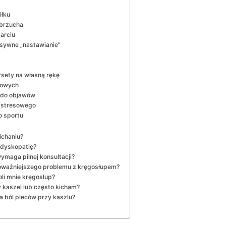
iłku
 brzucha
arciu
nsywne „nastawianie”
sety na własną rękę
lowych
a do objawów
a stresowego
o sportu
ichaniu?
 dyskopatię?
wymaga pilnej konsultacji?
poważniejszego problemu z kręgosłupem?
li mnie kręgosłup?
 kaszel lub często kicham?
 ból pleców przy kaszlu?