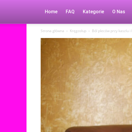
Home
FAQ
Kategorie
O Nas
Strona główna
Kręgosłup
Ból pleców przy kaszlu i 