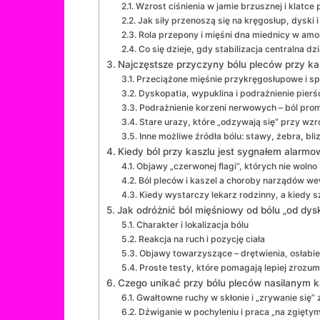
Wzrost ciśnienia w jamie brzusznej i klatce
Jak siły przenoszą się na kręgosłup, dyski 
Rola przepony i mięśni dna miednicy w amo
Co się dzieje, gdy stabilizacja centralna dzi
Najczęstsze przyczyny bólu pleców przy kas
Przeciążone mięśnie przykręgosłupowe i sp
Dyskopatia, wypuklina i podrażnienie pierś
Podrażnienie korzeni nerwowych – ból promi
Stare urazy, które „odzywają się” przy wzro
Inne możliwe źródła bólu: stawy, żebra, bli
Kiedy ból przy kaszlu jest sygnałem alarm
Objawy „czerwonej flagi”, których nie woln
Ból pleców i kaszel a choroby narządów w
Kiedy wystarczy lekarz rodzinny, a kiedy s
Jak odróżnić ból mięśniowy od bólu „od dys
Charakter i lokalizacja bólu
Reakcja na ruch i pozycję ciała
Objawy towarzyszące – drętwienia, osłabien
Proste testy, które pomagają lepiej zrozum
Czego unikać przy bólu pleców nasilanym 
Gwałtowne ruchy w skłonie i „zrywanie się” 
Dźwiganie w pochyleniu i praca „na zgięty