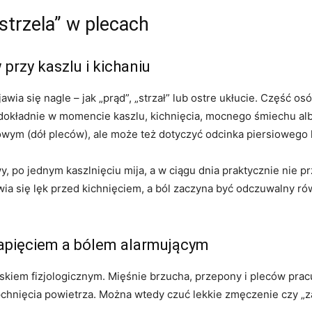
strzela” w plecach
przy kaszlu i kichaniu
awia się nagle – jak „prąd”, „strzał” lub ostre ukłucie. Część os
 dokładnie w momencie kaszlu, kichnięcia, mocnego śmiechu albo
iowym (dół pleców), ale może też dotyczyć odcinka piersiowego 
wy, po jednym kaszlnięciu mija, a w ciągu dnia praktycznie nie 
wia się lęk przed kichnięciem, a ból zaczyna być odczuwalny r
apięciem a bólem alarmującym
iskiem fizjologicznym. Mięśnie brzucha, przepony i pleców prac
hnięcia powietrza. Można wtedy czuć lekkie zmęczenie czy „za