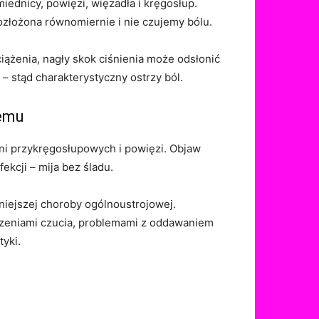
iednicy, powięzi, więzadła i kręgosłup.
 rozłożona równomiernie i nie czujemy bólu.
ciążenia, nagły skok ciśnienia może odsłonić
– stąd charakterystyczny ostrzy ból.
lemu
śni przykręgosłupowych i powięzi. Objaw
ekcji – mija bez śladu.
żniejszej choroby ogólnoustrojowej.
rzeniami czucia, problemami z oddawaniem
tyki.