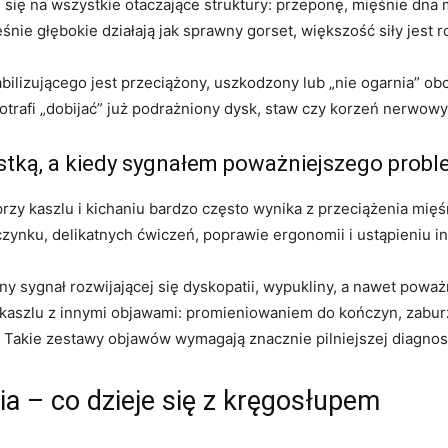
 się na wszystkie otaczające struktury: przeponę, mięśnie dna m
ęśnie głębokie działają jak sprawny gorset, większość siły jest
bilizującego jest przeciążony, uszkodzony lub „nie ogarnia” ob
trafi „dobijać” już podrażniony dysk, staw czy korzeń nerwowy 
hostką, a kiedy sygnałem poważniejszego prob
przy kaszlu i kichaniu bardzo często wynika z przeciążenia mię
czynku, delikatnych ćwiczeń, poprawie ergonomii i ustąpieniu inf
źny sygnał rozwijającej się dyskopatii, wypukliny, a nawet powa
 kaszlu z innymi objawami: promieniowaniem do kończyn, zabu
a. Takie zestawy objawów wymagają znacznie pilniejszej diagnos
ia – co dzieje się z kręgosłupem