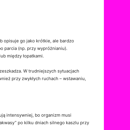
ób opisuje go jako krótkie, ale bardzo
 parcia (np. przy wypróżnianiu).
lub między łopatkami.
przeszkadza. W trudniejszych sytuacjach
ównież przy zwykłych ruchach – wstawaniu,
ują intensywniej, bo organizm musi
kwasy” po kilku dniach silnego kaszlu przy