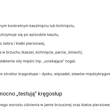
ednym konkretnym kaszlnięciu lub kichnięciu,
i utrzymuje się po epizodzie kaszlu,
 żebra / klatki piersiowej,
 w brzuchu (kaszel, kichnięcie, parcie, śmiech),
abienie siły mięśni (np. „uciekająca” noga).
ie struktur kręgosłupa – dysku, więzadeł, stawów międzykręgow
 mocno „testują” kręgosłup
ego wzrostu ciśnienia w jamie brzusznej oraz klatce piersiowej.