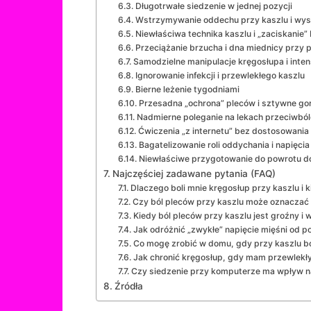
Długotrwałe siedzenie w jednej pozycji
Wstrzymywanie oddechu przy kaszlu i wys
Niewłaściwa technika kaszlu i „zaciskanie”
Przeciążanie brzucha i dna miednicy przy p
Samodzielne manipulacje kręgosłupa i inte
Ignorowanie infekcji i przewlekłego kaszlu
Bierne leżenie tygodniami
Przesadna „ochrona” pleców i sztywne gor
Nadmierne poleganie na lekach przeciwbó
Ćwiczenia „z internetu” bez dostosowani
Bagatelizowanie roli oddychania i napięci
Niewłaściwe przygotowanie do powrotu d
Najczęściej zadawane pytania (FAQ)
Dlaczego boli mnie kręgosłup przy kaszlu i k
Czy ból pleców przy kaszlu może oznaczać
Kiedy ból pleców przy kaszlu jest groźny i 
Jak odróżnić „zwykłe” napięcie mięśni od 
Co mogę zrobić w domu, gdy przy kaszlu bo
Jak chronić kręgosłup, gdy mam przewlekły
Czy siedzenie przy komputerze ma wpływ na
Źródła