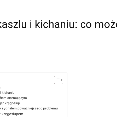
kaszlu i kichaniu: co moż
h
i kichaniu
ólem alarmującym
ją” kręgosłup
iedy sygnałem poważniejszego problemu
 z kręgosłupem