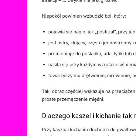
infekcji – to zwykle nie jest groźne.
Niepokój powinien wzbudzić ból, który:
pojawia się nagle, jak „postrzał”, przy j
jest ostry, kłujący, często jednostronny 
promieniuje do pośladka, uda, łydki lub do
nasila się przy każdym wzroście ciśnienia
towarzyszy mu drętwienie, mrowienie, osł
Taki obraz częściej wskazuje na przeciążen
proste przemęczenie mięśni.
Dlaczego kaszel i kichanie tak
Przy kaszlu i kichaniu dochodzi do gwałtown