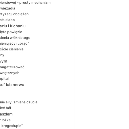
 piersiowej – prosty mechanizm
i więzadła
rtyzacji obciążeń
ała słabo
zlu i kichaniu
ięte powięzie
cienia włóknistego
eniujący i „prąd”
ście ciśnienia
zny
owym
o bagatelizować
ewnętrznych
zpital
ku” lub nerwu
ie siły, zmiana czucia
ieć ból
kaszlem
z łóżka
m kręgosłupie”