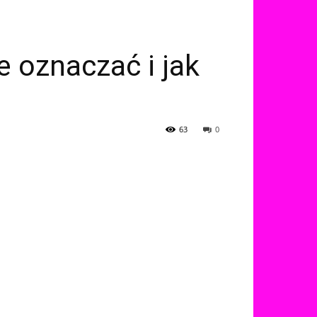
e oznaczać i jak
63
0