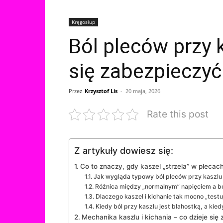
Kręgosłup
Ból pleców przy 
się zabezpieczyć
Przez
Krzysztof Lis
-
20 maja, 2026
Rate this post
Z artykuły dowiesz się:
Co to znaczy, gdy kaszel „strzela” w plecac
Jak wygląda typowy ból pleców przy kaszlu 
Różnica między „normalnym” napięciem a b
Dlaczego kaszel i kichanie tak mocno „testu
Kiedy ból przy kaszlu jest błahostką, a k
Mechanika kaszlu i kichania – co dzieje się