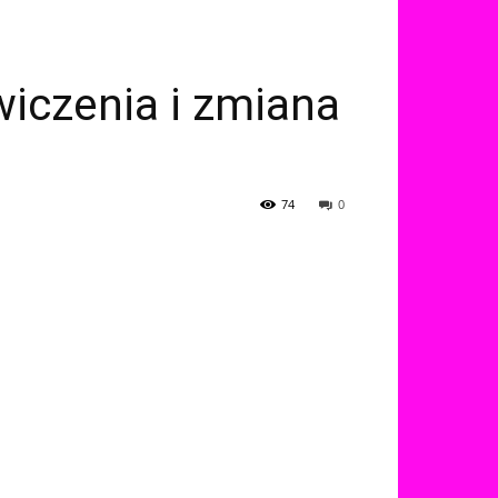
iczenia i zmiana
74
0