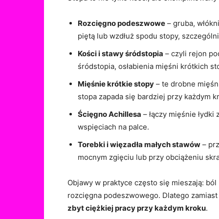
Rozcięgno podeszwowe
– gruba, włókn
piętą lub wzdłuż spodu stopy, szczególn
Kości i stawy śródstopia
– czyli rejon p
śródstopia, osłabienia mięśni krótkich s
Mięśnie krótkie stopy
– te drobne mięśni
stopa zapada się bardziej przy każdym kr
Ścięgno Achillesa
– łączy mięśnie łydki 
wspięciach na palce.
Torebki i więzadła małych stawów
– pr
mocnym zgięciu lub przy obciążeniu skr
Objawy w praktyce często się mieszają: ból 
rozcięgna podeszwowego. Dlatego zamiast s
zbyt ciężkiej pracy przy każdym kroku
.