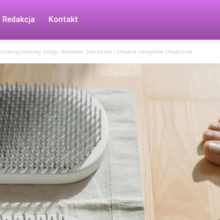
Redakcja
Kontakt
 przeciążeniowy stopy: domowe ćwiczenia i zmiana nawyków chodzenia