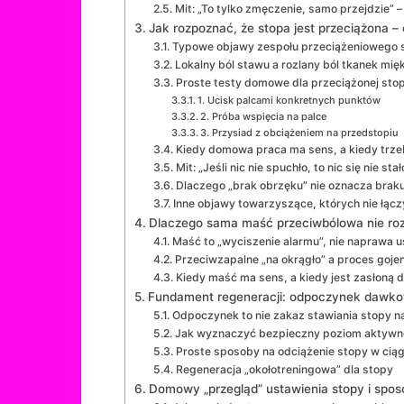
Mit: „To tylko zmęczenie, samo przejdzie” 
Jak rozpoznać, że stopa jest przeciążona – 
Typowe objawy zespołu przeciążeniowego 
Lokalny ból stawu a rozlany ból tkanek mię
Proste testy domowe dla przeciążonej sto
1. Ucisk palcami konkretnych punktów
2. Próba wspięcia na palce
3. Przysiad z obciążeniem na przedstopiu
Kiedy domowa praca ma sens, a kiedy trzeb
Mit: „Jeśli nic nie spuchło, to nic się nie stał
Dlaczego „brak obrzęku” nie oznacza brak
Inne objawy towarzyszące, których nie łącz
Dlaczego sama maść przeciwbólowa nie ro
Maść to „wyciszenie alarmu”, nie naprawa 
Przeciwzapalne „na okrągło” a proces gojen
Kiedy maść ma sens, a kiedy jest zasłoną
Fundament regeneracji: odpoczynek dawkow
Odpoczynek to nie zakaz stawiania stopy n
Jak wyznaczyć bezpieczny poziom aktywn
Proste sposoby na odciążenie stopy w ciąg
Regeneracja „okołotreningowa” dla stopy
Domowy „przegląd” ustawienia stopy i spo