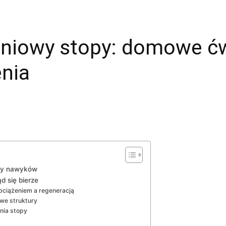
eniowy stopy: domowe ćw
nia
iany nawyków
d się bierze
bciążeniem a regeneracją
we struktury
nia stopy