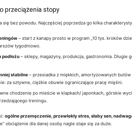
 przeciążenia stopy
 się bez powodu. Najczęściej poprzedza go kilka charakterysty
reningów
– start z kanapy prosto w program „10 tys. kroków dzi
marszów tygodniowo.
m podłożu
– sklepy, magazyny, produkcja, gastronomia. Długie g
niej stabilne
– przesiadka z miękkich, amortyzowanych butów na
ie: za sztywne, ciężkie obuwie ograniczające pracę mięśni.
ywne chodzenie po mieście w klapkach/ japonkach, górskie wyc
rzedzającego treningu.
ki:
ogólne przemęczenie, przewlekły stres, słaby sen, nadwag
” obciążenie dla danej osoby nagle staje się za duże.