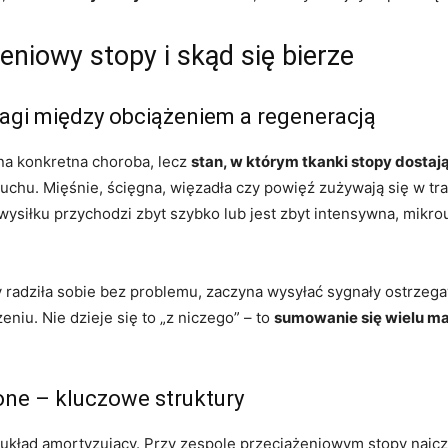
eniowy stopy i skąd się bierze
agi między obciążeniem a regeneracją
dna konkretna choroba, lecz
stan, w którym tkanki stopy dostają
chu. Mięśnie, ścięgna, więzadła czy powięź zużywają się w tra
wysiłku przychodzi zbyt szybko lub jest zbyt intensywna, mikro
pory radziła sobie bez problemu, zaczyna wysyłać sygnały ostrzeg
niu. Nie dzieje się to „z niczego” – to
sumowanie się wielu m
one – kluczowe struktury
 układ amortyzujący. Przy zespole przeciążeniowym stopy najczę