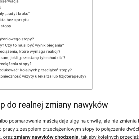
obserwacja
k
ły „audyt kroku”
kta bez sprzętu
 stopy
iążeniowego stopy?
y? Czy to musi być wynik biegania?
eciążenia, które wymaga reakcji?
sam, jeśli „przestanę tyle chodzić”?
eciążeniu stopy?
rodukować” kolejnych przeciążeń stopy?
onieczność wizyty u lekarza lub fizjoterapeuty?
tóp do realnej zmiany nawyków
bo posmarowanie maścią daje ulgę na chwilę, ale nie zmienia f
dno pracy z zespołem przeciążeniowym stopy to połączenie dwóc
k, oraz
zmiany nawyków chodzenia
, tak aby kolejnych przecią