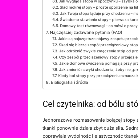
Jak wygląda stopa w spoczynku – szybka 
Ślad mokrej stopy – proste spojrzenie na łu
Jak Twoja stopa ląduje przy chodzeniu – ma
Świadome stawianie stopy – pierwsza kore
Domowy test równowagi – co mówi o pracy
Najczęściej zadawane pytania (FAQ)
Jakie są najczęstsze objawy zespołu przec
Skąd się bierze zespół przeciążeniowy stop
Jak odróżnić zwykłe zmęczenie stóp od prz
Czy zespół przeciążeniowy stopy przejdzie 
Jakie domowe ćwiczenia pomagają przy prz
Jak zmienić nawyki chodzenia, żeby nie „p
Kiedy ból stopy przy przeciążeniu oznacza k
Bibliografia i źródła
Cel czytelnika: od bólu s
Jednorazowe rozmasowanie bolącej stopy al
tkanki ponownie działa zbyt duża siła. Se
poprawiają wydolność i elastyczność tkane