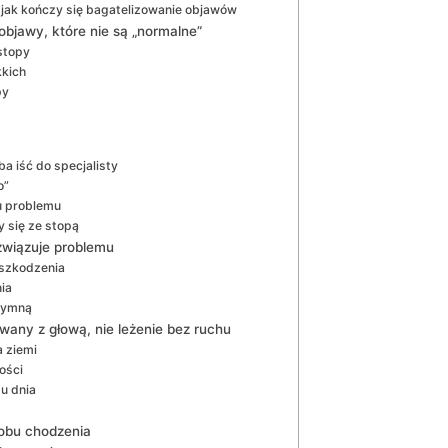
– jak kończy się bagatelizowanie objawów
objawy, które nie są „normalne”
stopy
kkich
py
a iść do specjalisty
o”
u problemu
y się ze stopą
związuje problemu
uszkodzenia
ia
 dymną
any z głową, nie leżenie bez ruchu
a ziemi
ości
u dnia
sobu chodzenia