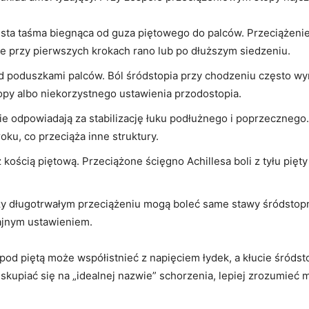
ista taśma biegnąca od guza piętowego do palców. Przeciążen
ie przy pierwszych krokach rano lub po dłuższym siedzeniu.
od poduszkami palców. Ból śródstopia przy chodzeniu często wy
topy albo niekorzystnego ustawienia przodostopia.
e odpowiadają za stabilizację łuku podłużnego i poprzecznego. 
oku, co przeciąża inne struktury.
z kością piętową. Przeciążone ścięgno Achillesa boli z tyłu pięty
zy długotrwałym przeciążeniu mogą boleć same stawy śródstop
ajnym ustawieniem.
pod piętą może współistnieć z napięciem łydek, a kłucie śródst
kupiać się na „idealnej nazwie” schorzenia, lepiej zrozumieć